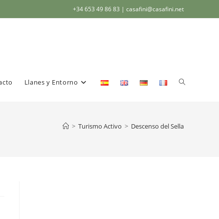
+34 653 49 86 83
| casafini@casafini.net
acto
Llanes y Entorno
>
Turismo Activo
>
Descenso del Sella