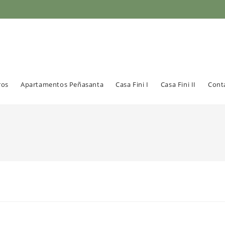
ros
Apartamentos Peñasanta
Casa Fini I
Casa Fini II
Cont