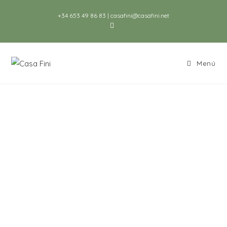
+34 653 49 86 83
| casafini@casafini.net
Menú