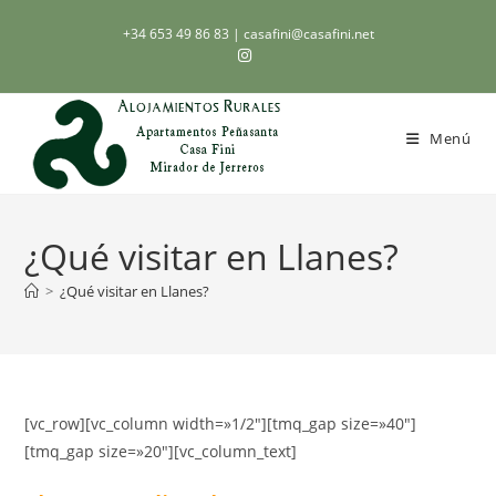
+34 653 49 86 83
| casafini@casafini.net
Menú
¿Qué visitar en Llanes?
>
¿Qué visitar en Llanes?
[vc_row][vc_column width=»1/2″][tmq_gap size=»40″]
[tmq_gap size=»20″][vc_column_text]